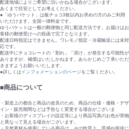
配達地域によりご希望に沿いかねる場合がございます。
あくまで目安としてお考えください。
●「ゆうパケット」は板チョコ3枚以内お求めの方のみご利用
いただけます。全国一律料金です。
ゆうパケットは一般の郵便物と同じ配送方法です。お届けはお
客様の郵便受けへの投函で完了となります。
配達日時指定はできません。ワレモノ指定・冷蔵輸送には未対
応です。
配送中にチョコレートの「割れ」「溶け」が発生する可能性が
ありますが、補償はいたしかねます。あらかじめご了承いただ
きますようお願いいたします。
●詳しくは
インフォメーションのページ
をご覧ください。
■商品について
・製造上の都合と商品の改良のため、商品の仕様・価格・デザ
イン・販売期間などは予告なく変更する場合がございま
・お客様のディスプレイの設定等により商品写真のお色が実物
と異なって見える場合がございます。
・天然素材を使用している商品は、その性質上、質感や形状に