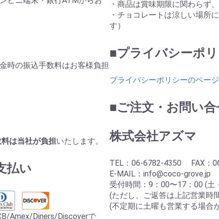
ンビニ端末・銀行ATMからお
・商品は賞味期限に関わらず、
・チョコレートは涼しい場所に
す）
■プライバシーポリ
金時の振込手数料はお客様負担
プライバシーポリシーのページ
■ご注文・お問い合
株式会社アズマ
手数料は当社が負担
いたします。
TEL：06-6782-4350 FAX：06
支払い
E-MAIL：info@coco-grove.jp
受付時間：9：00〜17：00 (土
(ただし、ご返答は上記営業時
(不定期に土曜も営業する場合が
ex/Diners/Discoverで