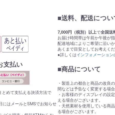
■送料、配送につい
7,000円（税別）以上
で
全国送
お届け時間帯は午前か午後が指
配達地域によりご希望に沿いか
あくまで目安としてお考えくだ
●詳しくは
インフォメーション
お支払い
■商品について
・製造上の都合と商品の改良の
間などは予告なく変更する場合
まとめて支払える決済方法で
・お客様のディスプレイの設定
える場合がございます。
日にはメールとSMSでお知らせ
・天然素材を使用している商品
る場合がございます。