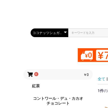
0
￥0
全て
|
紅茶
1件
の
クィンティーセンシャル
ドゥルーリー
コントワール・デュ・カカオ
（QUINTEASSENTIAL）
（DRURY）
チョコレート